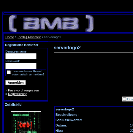
Home
/
[-bmb-] Allgemein
/ serverlogo2
Registrierte Benutzer
serverlogo2
Benutzername:
Passwort:
Beim nächsten Besuch
automatisch anmelden?
»
Password vergessen
»
Registrierung
Zufallsbild
serverlogo2
Beschreibung:
Schlüsselwörter:
Datum:
1
Hits:
2