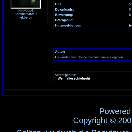
Hits:
5
Downloads:
0
bmblogo1
Kommentare: 0
Bewertung:
5
tekbaron
Dateigröße:
1
Hinzugefügt von:
t
Autor:
Es wurden noch keine Kommentare abgegeben.
Vorheriges Bild:
Wennallesschiefgeht
Powered
Copyright © 20