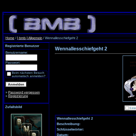
Home
/
[-bmb-] Allgemein
/ Wennallesschiefgeht 2
Registrierte Benutzer
Wennallesschiefgeht 2
Benutzername:
Passwort:
Beim nächsten Besuch
automatisch anmelden?
»
Password vergessen
»
Registrierung
Zufallsbild
Wennallesschiefgeht 2
Beschreibung:
Schlüsselwörter:
Datum:
1