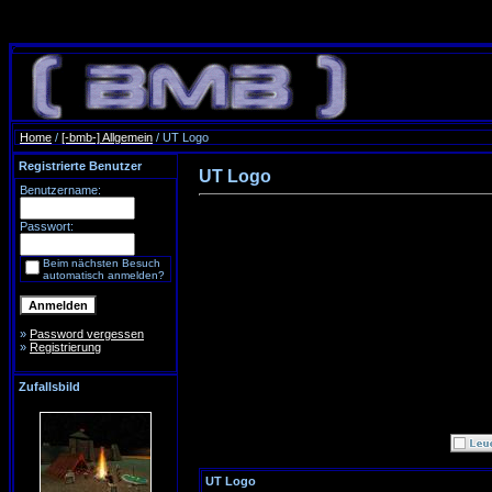
Home
/
[-bmb-] Allgemein
/ UT Logo
Registrierte Benutzer
UT Logo
Benutzername:
Passwort:
Beim nächsten Besuch
automatisch anmelden?
»
Password vergessen
»
Registrierung
Zufallsbild
UT Logo