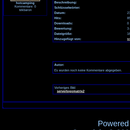
Beschreibung:
hotcamping
Kommentare: 0
Schlüsselwörter:
tekbaron
Datum:
2
Hits:
8
Downloads:
0
Bewertung:
3
Dateigröße:
1
Hinzugefügt von:
t
Autor:
Es wurden noch keine Kommentare abgegeben.
Vorheriges Bild:
serverlogomatrix2
Powered