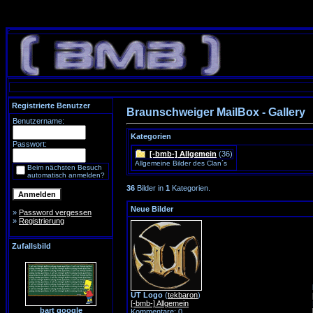
Registrierte Benutzer
Braunschweiger MailBox - Gallery
Benutzername:
Kategorien
Passwort:
[-bmb-] Allgemein
(36)
Allgemeine Bilder des Clan´s
Beim nächsten Besuch
automatisch anmelden?
36
Bilder in
1
Kategorien.
Neue Bilder
»
Password vergessen
»
Registrierung
Zufallsbild
UT Logo
(
tekbaron
)
[-bmb-] Allgemein
bart google
Kommentare: 0