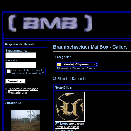
Registrierte Benutzer
Braunschweiger MailBox - Gallery
Benutzername:
Kategorien
Passwort:
[-bmb-] Allgemein
(36)
Allgemeine Bilder des Clan´s
Beim nächsten Besuch
automatisch anmelden?
36
Bilder in
1
Kategorien.
Neue Bilder
»
Password vergessen
»
Registrierung
Zufallsbild
UT Logo
(
tekbaron
)
[-bmb-] Allgemein
Kommentare: 0