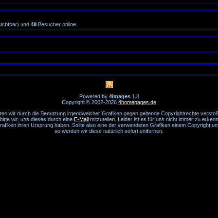
sichtbar) und
48
Besucher online.
Powered by
4images
1.8
Copyright © 2002-2026
4homepages.de
lten wir durch die Benutzung irgendwelcher Grafiken gegen geltende Copyrightrechte versto
bitte wir, uns dieses durch eine
E-Mail
mitzuteilen. Leider ist es für uns nicht immer zu erken
rafiken ihren Ursprung haben. Sollte also eine der verwendeten Grafiken einem Copyright unt
so werden wir diese natürlich sofort entfernen.