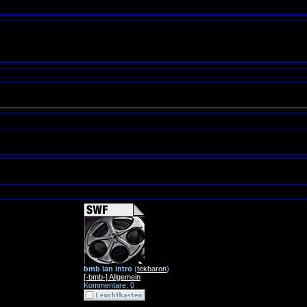
bmb lan intro
(
tekbaron
)
[-bmb-] Allgemein
Kommentare: 0