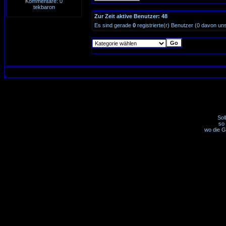
Kommentare: 0
tekbaron
Zur Zeit aktive Benutzer: 48
Es sind gerade
0
registrierte(r) Benutzer (0 davon un
Sol
so 
wo die G