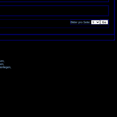
Bilder pro Seite:
ßen,
nen,
erliegen,