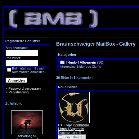
Registrierte Benutzer
Braunschweiger MailBox - Gallery
Benutzername:
Kategorien
Passwort:
[-bmb-] Allgemein
(36)
Allgemeine Bilder des Clan´s
Beim nächsten Besuch
automatisch anmelden?
36
Bilder in
1
Kategorien.
Neue Bilder
»
Password vergessen
»
Registrierung
Zufallsbild
UT Logo
(
tekbaron
)
[-bmb-] Allgemein
Kommentare: 0
serverlogo1