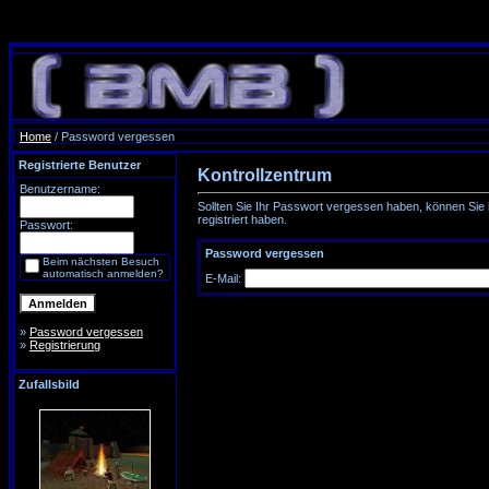
Home
/ Password vergessen
Registrierte Benutzer
Kontrollzentrum
Benutzername:
Sollten Sie Ihr Passwort vergessen haben, können Sie h
registriert haben.
Passwort:
Password vergessen
Beim nächsten Besuch
automatisch anmelden?
E-Mail:
»
Password vergessen
»
Registrierung
Zufallsbild