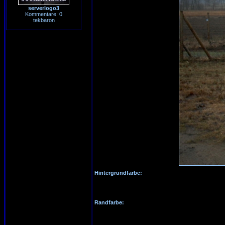
serverlogo3
Kommentare: 0
tekbaron
Hintergrundfarbe:
Randfarbe: