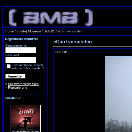
Home
/
[-bmb-] Allgemein
/
Bild 001
/ eCard versenden
Registrierte Benutzer
eCard versenden
Benutzername:
Bild 001
Passwort:
Beim nächsten Besuch
automatisch anmelden?
»
Password vergessen
»
Registrierung
Zufallsbild