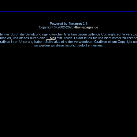
Powered by
4images
1.8
Copyright © 2002-2026
4homepages.de
lten wir durch die Benutzung irgendwelcher Grafiken gegen geltende Copyrightrechte versto
bitte wir, uns dieses durch eine
E-Mail
mitzuteilen. Leider ist es für uns nicht immer zu erken
rafiken ihren Ursprung haben. Sollte also eine der verwendeten Grafiken einem Copyright unt
so werden wir diese natürlich sofort entfernen.