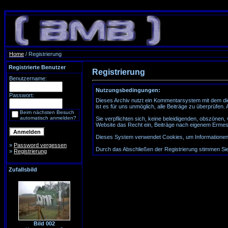
Home
/ Registrierung
Registrierte Benutzer
Registrierung
Benutzername:
Nutzungsbedingungen:
Passwort:
Dieses Archiv nutzt ein Kommentarsystem mit dem di
ist es für uns unmöglich, alle Beiträge zu überprüfen
Beim nächsten Besuch
automatisch anmelden?
Sie verpflichten sich, keine beleidigenden, obszönen
Website das Recht ein, Beiträge nach eigenem Ermes
Dieses System verwendet Cookies, um Informationen a
»
Password vergessen
Durch das Abschließen der Registrierung stimmen S
»
Registrierung
Zufallsbild
Bild 002