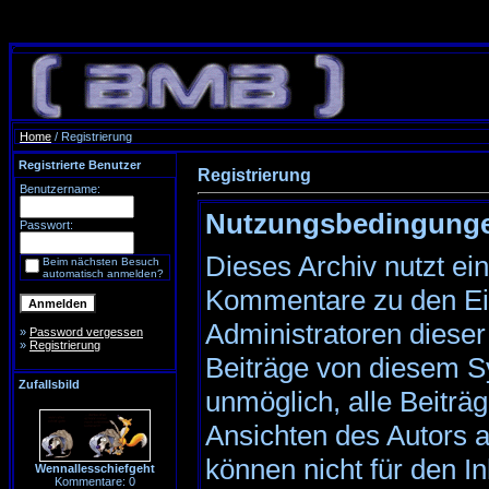
Home
/ Registrierung
Registrierte Benutzer
Registrierung
Benutzername:
Nutzungsbedingung
Passwort:
Dieses Archiv nutzt e
Beim nächsten Besuch
automatisch anmelden?
Kommentare zu den Ei
Administratoren dieser
»
Password vergessen
»
Registrierung
Beiträge von diesem Sy
Zufallsbild
unmöglich, alle Beiträg
Ansichten des Autors 
können nicht für den I
Wennallesschiefgeht
Kommentare: 0