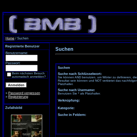
Home
/ Suchen
Registrierte Benutzer
Suchen
Benutzername:
Passwort:
Suchen
Beim nächsten Besuch
Suche nach Schlüsselwort:
automatisch anmelden?
Sie können AND benutzen, um Wörter zu definieren, di
Resultat sein können und NOT verbietet das nachfolgen
Platzhalter.
Suche nach Username:
»
Password vergessen
Benutzen Sie * als Platzhalter.
»
Registrierung
Verknüpfung:
Zufallsbild
Kategorie:
Suche in Feldern: