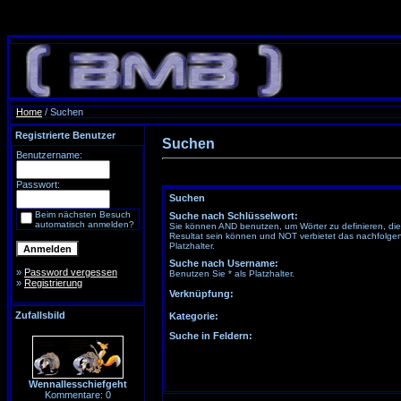
Home
/ Suchen
Registrierte Benutzer
Suchen
Benutzername:
Passwort:
Suchen
Beim nächsten Besuch
Suche nach Schlüsselwort:
automatisch anmelden?
Sie können AND benutzen, um Wörter zu definieren, di
Resultat sein können und NOT verbietet das nachfolgen
Platzhalter.
Suche nach Username:
»
Password vergessen
Benutzen Sie * als Platzhalter.
»
Registrierung
Verknüpfung:
Zufallsbild
Kategorie:
Suche in Feldern:
Wennallesschiefgeht
Kommentare: 0