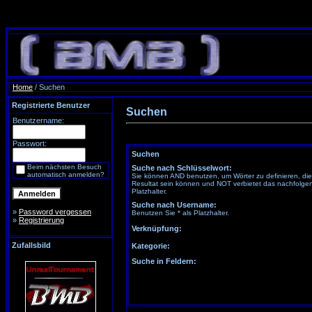
Home
/ Suchen
Registrierte Benutzer
Suchen
Benutzername:
Passwort:
Suchen
Beim nächsten Besuch
Suche nach Schlüsselwort:
automatisch anmelden?
Sie können AND benutzen, um Wörter zu definieren, di
Resultat sein können und NOT verbietet das nachfolgen
Platzhalter.
Suche nach Username:
»
Password vergessen
Benutzen Sie * als Platzhalter.
»
Registrierung
Verknüpfung:
Zufallsbild
Kategorie:
Suche in Feldern: