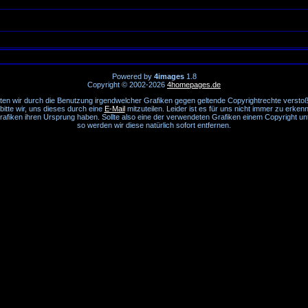
Powered by
4images
1.8
Copyright © 2002-2026
4homepages.de
lten wir durch die Benutzung irgendwelcher Grafiken gegen geltende Copyrightrechte versto
bitte wir, uns dieses durch eine
E-Mail
mitzuteilen. Leider ist es für uns nicht immer zu erken
rafiken ihren Ursprung haben. Sollte also eine der verwendeten Grafiken einem Copyright unt
so werden wir diese natürlich sofort entfernen.