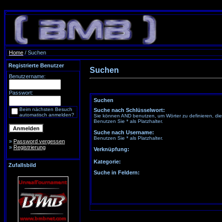
Home
/ Suchen
Registrierte Benutzer
Suchen
Benutzername:
Passwort:
Suchen
Beim nächsten Besuch
Suche nach Schlüsselwort:
automatisch anmelden?
Sie können AND benutzen, um Wörter zu definieren, die
Benutzen Sie * als Platzhalter.
Suche nach Username:
Benutzen Sie * als Platzhalter.
»
Password vergessen
»
Registrierung
Verknüpfung:
Kategorie:
Zufallsbild
Suche in Feldern: