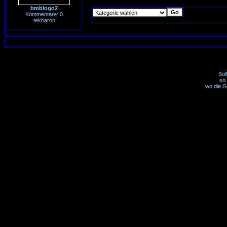
bmblogo2
Kommentare: 0
tekbaron
Sol
so 
wo die G