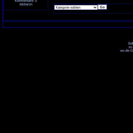
Kommentare: 0
tekbaron
Sol
so 
wo die G