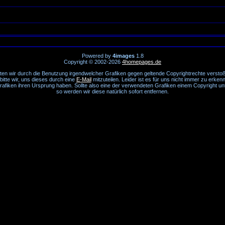
Powered by
4images
1.8
Copyright © 2002-2026
4homepages.de
lten wir durch die Benutzung irgendwelcher Grafiken gegen geltende Copyrightrechte versto
bitte wir, uns dieses durch eine
E-Mail
mitzuteilen. Leider ist es für uns nicht immer zu erken
rafiken ihren Ursprung haben. Sollte also eine der verwendeten Grafiken einem Copyright unt
so werden wir diese natürlich sofort entfernen.