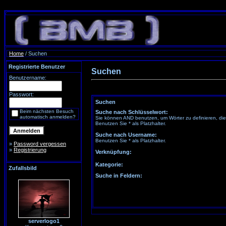
Home
/ Suchen
Registrierte Benutzer
Suchen
Benutzername:
Passwort:
Suchen
Beim nächsten Besuch
Suche nach Schlüsselwort:
automatisch anmelden?
Sie können AND benutzen, um Wörter zu definieren, die
Benutzen Sie * als Platzhalter.
Suche nach Username:
Benutzen Sie * als Platzhalter.
»
Password vergessen
»
Registrierung
Verknüpfung:
Kategorie:
Zufallsbild
Suche in Feldern:
serverlogo1