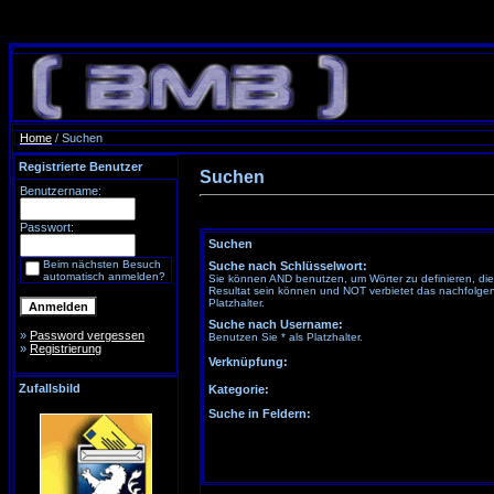
Home
/ Suchen
Registrierte Benutzer
Suchen
Benutzername:
Passwort:
Suchen
Beim nächsten Besuch
Suche nach Schlüsselwort:
automatisch anmelden?
Sie können AND benutzen, um Wörter zu definieren, di
Resultat sein können und NOT verbietet das nachfolgen
Platzhalter.
Suche nach Username:
»
Password vergessen
Benutzen Sie * als Platzhalter.
»
Registrierung
Verknüpfung:
Zufallsbild
Kategorie:
Suche in Feldern: