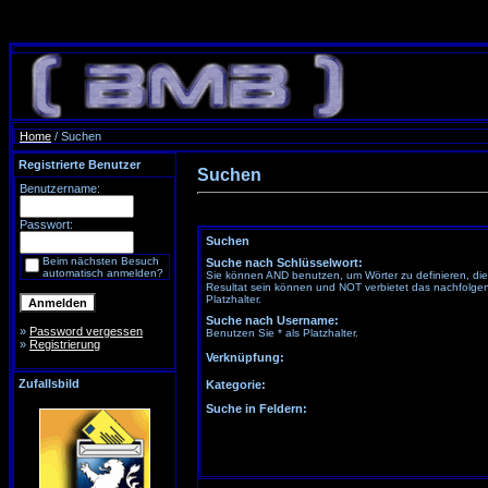
Home
/ Suchen
Registrierte Benutzer
Suchen
Benutzername:
Passwort:
Suchen
Beim nächsten Besuch
Suche nach Schlüsselwort:
automatisch anmelden?
Sie können AND benutzen, um Wörter zu definieren, di
Resultat sein können und NOT verbietet das nachfolgen
Platzhalter.
Suche nach Username:
»
Password vergessen
Benutzen Sie * als Platzhalter.
»
Registrierung
Verknüpfung:
Zufallsbild
Kategorie:
Suche in Feldern: