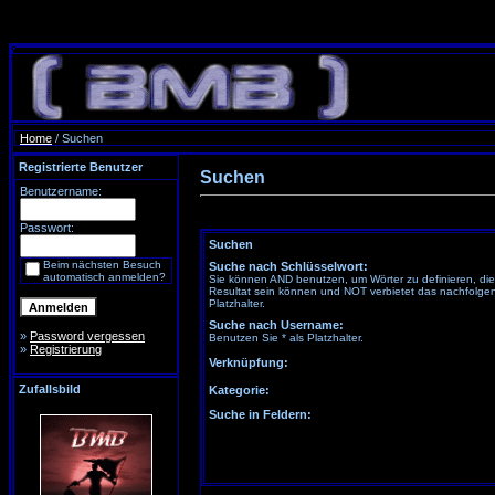
Home
/ Suchen
Registrierte Benutzer
Suchen
Benutzername:
Passwort:
Suchen
Beim nächsten Besuch
Suche nach Schlüsselwort:
automatisch anmelden?
Sie können AND benutzen, um Wörter zu definieren, di
Resultat sein können und NOT verbietet das nachfolgen
Platzhalter.
Suche nach Username:
»
Password vergessen
Benutzen Sie * als Platzhalter.
»
Registrierung
Verknüpfung:
Zufallsbild
Kategorie:
Suche in Feldern: