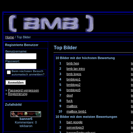
Home
/ Top Bilder
Registrierte Benutzer
Top Bilder
Benutzername:
10 Bilder mit der höchsten Bewertung
Passwort:
1
bmb heq
t
2
bmb lan intro
t
Beim nächsten Besuch
3
bmb logos
t
automatisch anmelden?
4
bmblogo1
t
5
bmblogo2
t
6
bmblogo5
t
»
Password vergessen
»
Registrierung
7
doof
t
8
fuck
t
Zufallsbild
9
mailbox
t
10
mailbox bmb1
t
10 Bilder mit den meisten Bewertungen
banner5
1
bart google
t
Kommentare: 0
tekbaron
2
serverlogo3
t
3
banner5mitsunburst
t