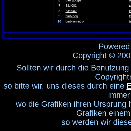
6
bart google
t
7
Bild 001
t
8
Bild 002
t
9
bmb heq
t
10
bmb lan intro
t
Powered
Copyright © 20
Sollten wir durch die Benutzung
Copyright
so bitte wir, uns dieses durch eine
E
immer
wo die Grafiken ihren Ursprung 
Grafiken einem 
so werden wir diese