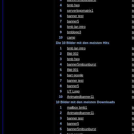
4
bmb heq
t
5
serverlogomatrix1
t
6
banner test
t
7
banner5
t
8
bmb lan intro
t
9
bmblogo3
t
10
camp
t
Die 10 Bilder mit den meisten Hits
1
bmb lan intro
t
2
Bild 002
t
3
bmb heq
t
4
banner5mitsunburst
t
5
Bild 001
t
6
bart google
t
7
banner test
t
8
banner5
t
9
UT Logo
t
10
Animatedbanner11
t
10 Bilder mit den meisten Downloads
1
mailbox bmb1
t
2
Animatedbanner11
t
3
banner test
t
4
banner5
t
5
banner5mitsunburst
t