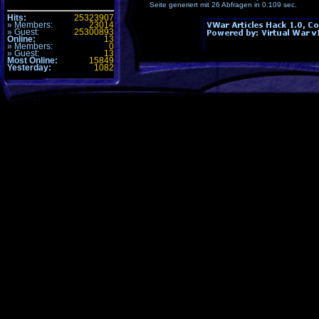
Seite generiert mit 26 Abfragen in 0.109 sec.
Hits:
25323907
» Members:
23014
» Guest:
25300893
Online:
13
» Members:
0
» Guest:
13
Most Online:
15849
Yesterday:
1082