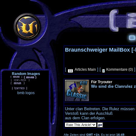
Braunschweiger MailBox [-b
[
] [
]
Articles Main
Kommentare (0)
Random Images
Für Tryouter
Wo sind die Clanrulez 
bmb logos
Unter clan Beitreten. Die Rulez müssen
Verstoß kann der Auschluß
aus dem Clan erfolgen.
Alle Zeiten sind
GMT +1h
. Es ist jetzt
16:49
.