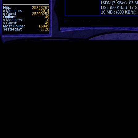
ISDN (7 KB/s): 03 M
DSL (90 KB/s): 17 
Hits:
25323267
» Members:
23014
10 MBit (800 KB/s):
» Guest:
25300253
Online:
49
» Members:
0
» Guest:
49
Sonstige Details
Most Online:
15849
Yesterday:
1728
Kategorie
BonusPack
Sprache
Hits
247 - Seit dem: 15.
Verursachter
375.81 MBytes
Traffic
Download
Es wurde noch nicht 
Bewertung
Bewerte diesen
Download
Kommentare
0 Kommentare
Offizielle Quelle
http://www.unrealtou
Official Bonus Pack #2, The Digital Ex
Alle Zeiten sind
GMT +1h
. Es ist jetzt
08:33
.
Seite generiert mit 26 Abfragen in 0.114 sec.