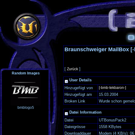
Braunschweiger MailBox [-
[
]
Zurück
Random Images
User Details
Hinzugefügt von
[-bmb-tekbaron-]
Hinzugefügt am
15.03.2004
Broken Link
Wurde schon gemeld
bmblogo5
Datei Information
Datei
UTBonusPack2
Dateigrösse
1558 KBytes
Downloaddauer
Modem (4 KB/s): 06