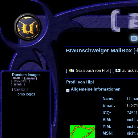
Braunschweiger MailBox [-
[
] [
Gästebuch von Hipl
Zurück z
Random Images
Profil von Hipl
Allgemeine Informationen
bmb logos
Name:
Hilma
Email:
Hipl@
ICQ:
74521
AIM:
nicht 
YIM:
nicht 
MSN:
nicht 