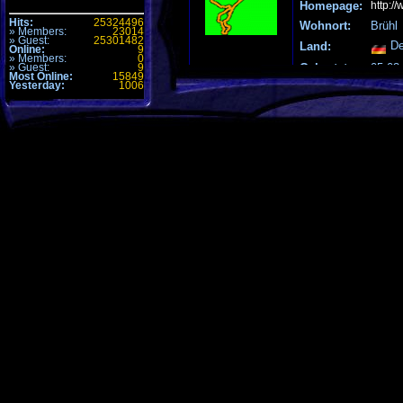
Homepage:
http:/
Hits:
25324496
Wohnort:
Brühl
» Members:
23014
» Guest:
25301482
De
Land:
Online:
9
» Members:
0
» Guest:
9
Geburtstag:
05.03.
Most Online:
15849
Yesterday:
1006
Spiele:
Status:
Honor
PC Equipment
Connection
DSL FP
Gehäuse /
nicht verfügbar
Netzteil
MotherBoard /
nicht verfügbar
Kühler
CPU
P4 2,53
Graphic Card
9700 Pro
Ram
512
Optisches
nicht verfügbar
Laufwerk
Monitor
21
Keyboard
Cherry
Festplatte/n
nicht verfügbar