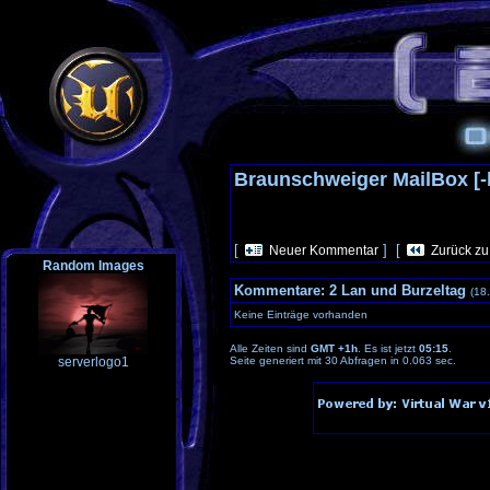
Braunschweiger MailBox [
[
] [
Neuer Kommentar
Zurück zu
Random Images
Kommentare:
2 Lan und Burzeltag
(18
Keine Einträge vorhanden
Alle Zeiten sind
GMT +1h
. Es ist jetzt
05:15
.
serverlogo1
Seite generiert mit 30 Abfragen in 0.063 sec.