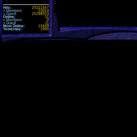
Hits:
25321567
» Members:
23014
» Guest:
25298553
Online:
11
» Members:
0
» Guest:
11
Most Online:
15849
Yesterday:
1995