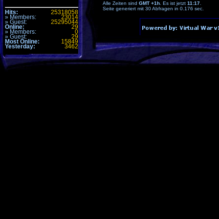
Alle Zeiten sind
GMT +1h
. Es ist jetzt
11:17
.
Seite generiert mit 30 Abfragen in 0.176 sec.
Hits:
25318058
» Members:
23014
» Guest:
25295044
Online:
29
» Members:
0
» Guest:
29
Most Online:
15849
Yesterday:
3462