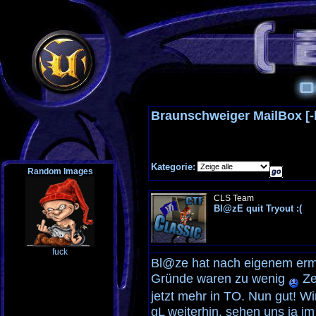
Braunschweiger MailBox [
Kategorie:
Random Images
CLS Team
Bl@zE quit Tryout :(
fuck
Bl@ze hat nach eigenem erm
Gründe waren zu wenig
Ze
jetzt mehr in TO. Nun gut! W
gL weiterhin, sehen uns ja i