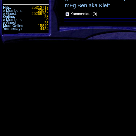
mFg Ben aka Kieft
Hits:
25312718
» Members:
23014
» Guest:
25289704
Kommentare (0)
Online:
23
» Members:
0
» Guest:
23
Most Online:
15849
Alle Zeiten sind
GMT +1h
. Es ist jetzt
09:08
.
Yesterday:
4484
Seite generiert mit 30 Abfragen in 0.142 sec.