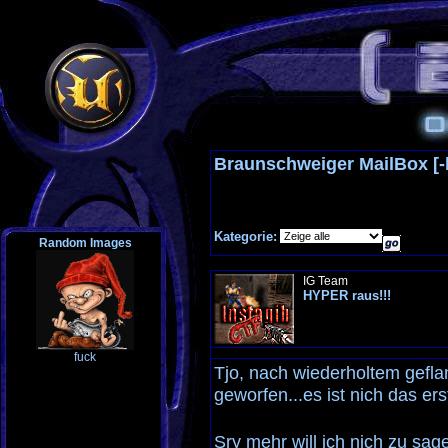
Braunschweiger MailBox [
Kategorie:
Random Images
IG Team
HYPER raus!!!
fuck
Tjo, nach wiederholtem gefl
geworfen...es ist nich das er
Sry mehr will ich nich zu sage