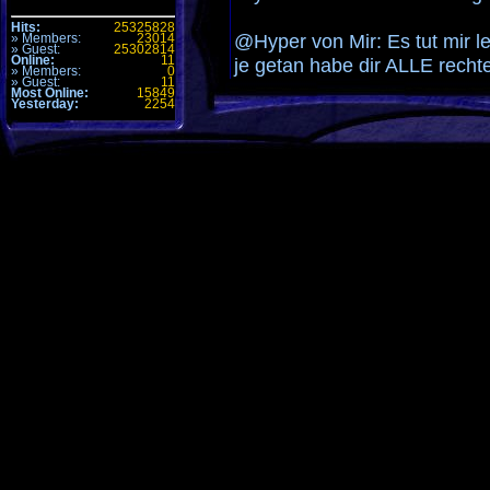
Hits:
25325828
@Hyper von Mir: Es tut mir le
» Members:
23014
» Guest:
25302814
Online:
11
je getan habe dir ALLE rechte
» Members:
0
» Guest:
11
Most Online:
15849
Yesterday:
2254
.....werde ich mitgehen
Aus dem einfachen Grund das H
alle das er ne temeramentvoll
handlen war....ich werd ihn nic
Akki
Kommentare (1)
Alle Zeiten sind
GMT +1h
. Es ist jetzt
11:12
.
Seite generiert mit 30 Abfragen in 0.066 sec.