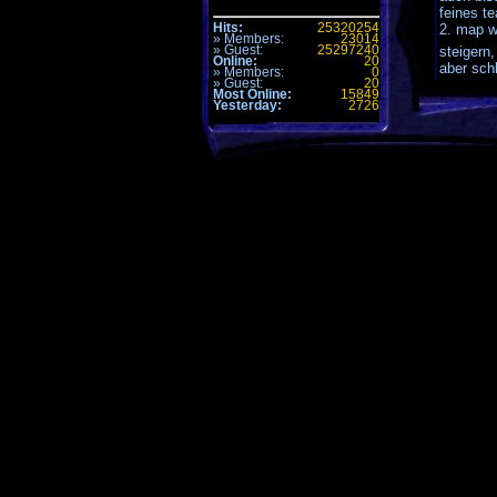
feines t
Hits:
25320254
2. map w
» Members:
23014
» Guest:
25297240
steigern
Online:
20
aber schl
» Members:
0
» Guest:
20
3. und l
Most Online:
15849
Yesterday:
2726
für uns d
war ein 
THX un
Links:
Homep
Komme
Alle Zeiten 
Seite generi