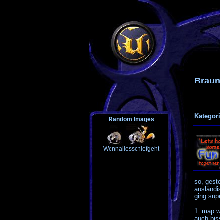
Braun
Kategori
Random Images
Wennallesschiefgeht
so, gest
ausländi
ging supe
1. map wa
auch bis