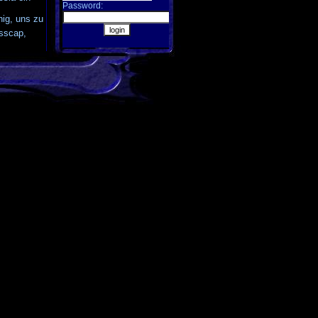
Password:
hig, uns zu
usscap,
e dann 2:1