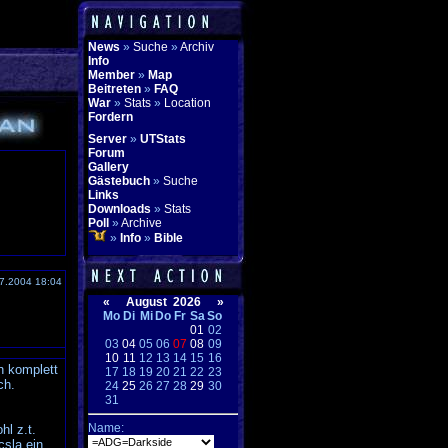
News
»
Suche
»
Archiv
Info
Member
»
Map
Beitreten
»
FAQ
War
»
Stats
»
Location
Fordern
Server
»
UTStats
Forum
Gallery
Gästebuch
»
Suche
Links
Downloads
»
Stats
Poll
»
Archive
»
Info
»
Bible
7.2004 18:04
«
August 2026
»
Mo
Di
Mi
Do
Fr
Sa
So
01
02
03
04
05
06
07
08
09
10
11
12
13
14
15
16
n komplett
17
18
19
20
21
22
23
ch.
24
25
26
27
28
29
30
31
Name:
hl z.t.
csla ein