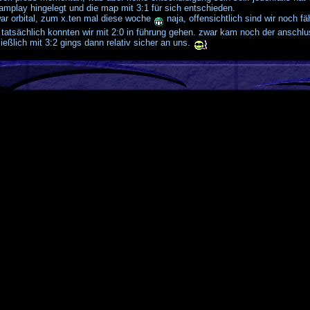
eamplay hingelegt und die map mit 3:1 für sich entschieden.
ar orbital, zum x.ten mal diese woche
naja, offensichtlich sind wir noch fä
, tatsächlich konnten wir mit 2:0 in führung gehen. zwar kam noch der anschl
ießlich mit 3:2 gings dann relativ sicher an uns.
etzte map war lucius. auch hier wars sehr spannend und knapp. die map endet
ank aufopfernder einzelleistungen aller 5 spieler
feines match.
d GG @ CSLA
age CSLA
ntare (1)
sind
GMT +1h
. Es ist jetzt
20:44
.
ert mit 30 Abfragen in 0.04 sec.