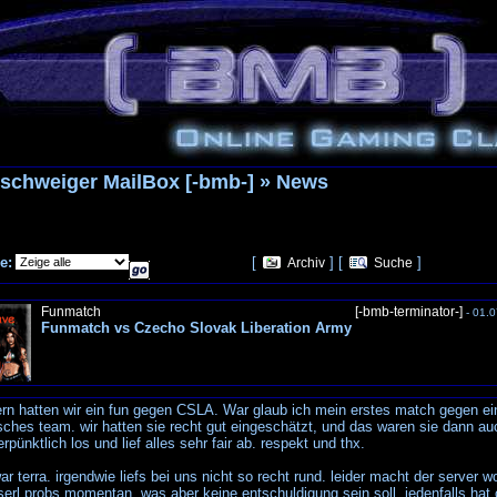
schweiger MailBox [-bmb-] » News
e:
[
] [
]
Archiv
Suche
Funmatch
[-bmb-terminator-]
- 01.0
Funmatch vs Czecho Slovak Liberation Army
ern hatten wir ein fun gegen CSLA. War glaub ich mein erstes match gegen ei
sches team. wir hatten sie recht gut eingeschätzt, und das waren sie dann au
rpünktlich los und lief alles sehr fair ab. respekt und thx.
r terra. irgendwie liefs bei uns nicht so recht rund. leider macht der server wo
serl probs momentan, was aber keine entschuldigung sein soll. jedenfalls hat 