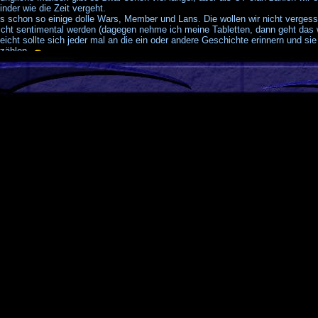
nder wie die Zeit vergeht.
s schon so einige dolle Wars, Member und Lans. Die wollen wir nicht vergesse
 nicht sentimental werden (dagegen nehme ich meine Tabletten, dann geht das 
leicht sollte sich jeder mal an die ein oder andere Geschichte erinnern und si
rzählen.
 nicht vergessen sollten wir, das wir wohl einer der langlebigeren clans im U
ntlich auch noch ein wenig bleiben. Ich jedenfalls sehe keine Alternative in n
LEZ!!
nfalls wünsche uns allen noch ne Menge Spass zusammen und ein langes cla
te, Jungs!
ntare (4)
sind
GMT +1h
. Es ist jetzt
23:54
.
ert mit 31 Abfragen in 0.171 sec.