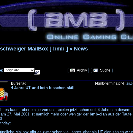
schweiger MailBox [-bmb-] » News
e:
[
] [
]
Archiv
Suche
Burzeltag
[-bmb-terminator-]
- 28.0
4 Jahre UT und kein bisschen skill
bt es kaum, aber einige von uns spielen jetzt schon seit 4 Jahren in diesem c
 am 27. Mai 2001 ist nämlich mehr oder weniger der
bmb-clan
aus der Taufe
h...
rthday:
üngliche Mailbox gibt es zwar schon viel länger, aber als UT clan zählen wir e