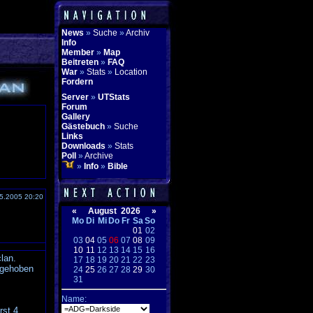
News
»
Suche
»
Archiv
Info
Member
»
Map
Beitreten
»
FAQ
War
»
Stats
»
Location
Fordern
Server
»
UTStats
Forum
Gallery
Gästebuch
»
Suche
Links
Downloads
»
Stats
Poll
»
Archive
»
Info
»
Bible
5.2005 20:20
«
August 2026
»
Mo
Di
Mi
Do
Fr
Sa
So
01
02
03
04
05
06
07
08
09
10
11
12
13
14
15
16
lan.
17
18
19
20
21
22
23
 gehoben
24
25
26
27
28
29
30
31
Name:
rst 4