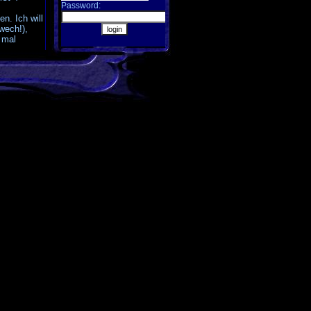
Password:
n. Ich will
wech!),
e mal
T99 sind
aher
n-Leben.