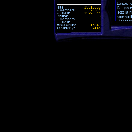
Lenze. Ki
Hits:
25316358
Da gab e
» Members:
23014
jetzt ja
» Guest:
25293344
Online:
10
aber viel
» Members:
0
wieder e
» Guest:
10
Most Online:
15849
Und auch
Yesterday:
4146
und hoffe
Zukunft.
UT99 RU
Ich jede
Alles Gu
Komme
Alle Zeiten 
Seite generi