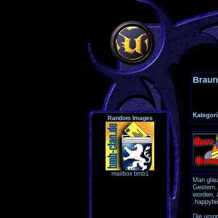
Braun
Kategori
Random Images
mailbox bmb1
Man glau
Gestern,
worden, ä
:happybi
Die urspr