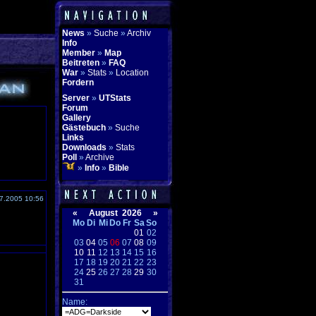
News
»
Suche
»
Archiv
Info
Member
»
Map
Beitreten
»
FAQ
War
»
Stats
»
Location
Fordern
Server
»
UTStats
Forum
Gallery
Gästebuch
»
Suche
Links
Downloads
»
Stats
Poll
»
Archive
»
Info
»
Bible
7.2005 10:56
«
August 2026
»
Mo
Di
Mi
Do
Fr
Sa
So
01
02
03
04
05
06
07
08
09
10
11
12
13
14
15
16
17
18
19
20
21
22
23
24
25
26
27
28
29
30
31
Name: