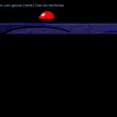
m vom ganzen [-bmb-] Clan ein herzliches
ntare (0)
sind
GMT +1h
. Es ist jetzt
01:04
.
ert mit 31 Abfragen in 0.187 sec.