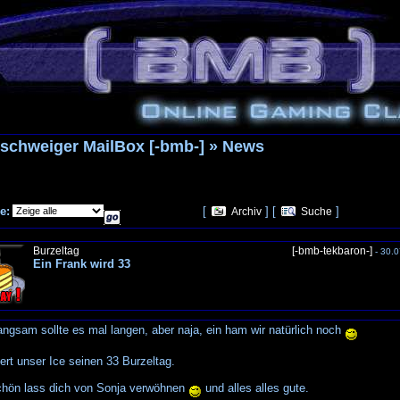
schweiger MailBox [-bmb-] » News
e:
[
] [
]
Archiv
Suche
Burzeltag
[-bmb-tekbaron-]
- 30.0
Ein Frank wird 33
angsam sollte es mal langen, aber naja, ein ham wir natürlich noch
ert unser Ice seinen 33 Burzeltag.
chön lass dich von Sonja verwöhnen
und alles alles gute.