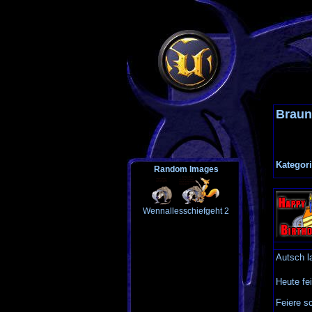
Braun
Kategori
Random Images
Wennallesschiefgeht 2
Autsch l
Heute fei
Feiere s