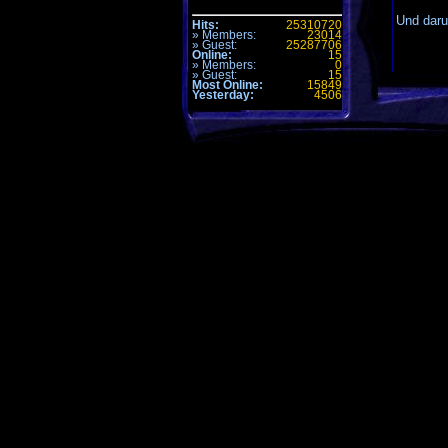
Und daru
Hits:
25310720
» Members:
23014
» Guest:
25287706
Online:
15
» Members:
0
» Guest:
15
Most Online:
15849
Yesterday:
4506
Komme
Alle Zeiten 
Seite generi