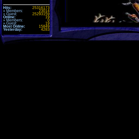
Hits:
25316173
» Members:
23014
» Guest:
25293159
Online:
19
» Members:
0
» Guest:
19
Most Online:
15849
Yesterday:
4283
Der BMB Clan wünscht allen Membern, 
ein besinnliches Weinachtsfest 2006.
Kommentare (1)
Alle Zeiten sind
GMT +1h
. Es ist jetzt
22:31
.
Seite generiert mit 31 Abfragen in 0.169 sec.