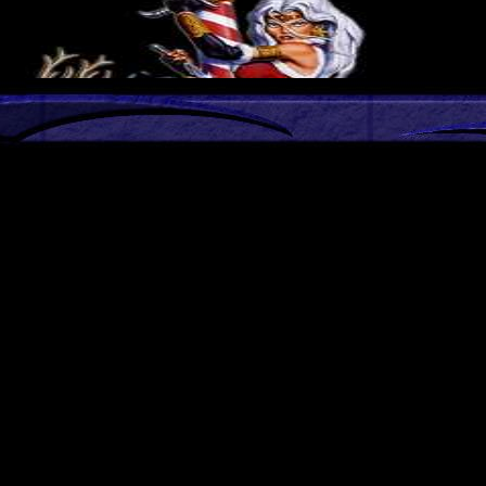
Clan wünscht allen Membern, Familien, Freunden und Bekannten Frohe Fes
nnliches Weinachtsfest 2009.
ntare (0)
sind
GMT +1h
. Es ist jetzt
00:35
.
ert mit 31 Abfragen in 0.137 sec.