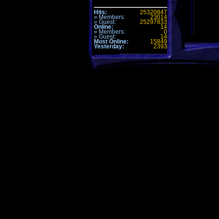
Hits:
25320847
» Members:
23014
» Guest:
25297833
Online:
14
» Members:
0
» Guest:
14
Most Online:
15849
Yesterday:
2393
Der BMB 
ein besi
Komme
Alle Zeiten 
Seite generi