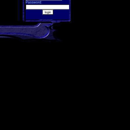
Password:
ttage und