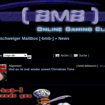
schweiger MailBox [-bmb-] » News
e:
[
] [
]
Archiv
Suche
Allgemein
[-bmb-tekbaron-]
- 23.1
Und es ist mal wieder soweit Christmas Time