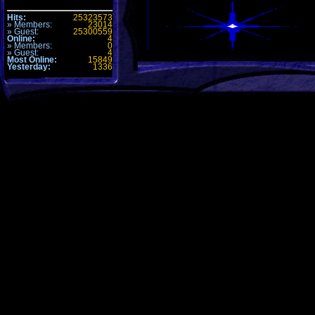
Hits:
25323573
» Members:
23014
» Guest:
25300559
Online:
4
» Members:
0
» Guest:
4
Most Online:
15849
Yesterday:
1336
Kommentare (0)
Alle Zeiten sind
GMT +1h
. Es ist jetzt
12:03
.
Seite generiert mit 31 Abfragen in 0.236 sec.