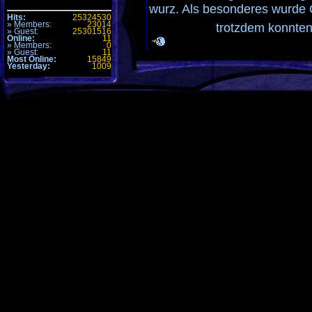
wurz. Als besonderes wurde 
Hits:
25324530
» Members:
23014
trotzdem konnten
» Guest:
25301516
Online:
11
» Members:
0
» Guest:
11
durchsetzen
. Dann kamm D
Most Online:
15849
Yesterday:
1009
konnten
GG @ [UFE] immer wieder g
Kommentare (0)
Alle Zeiten sind
GMT +1h
. Es ist jetzt
23:51
.
Seite generiert mit 31 Abfragen in 0.128 sec.