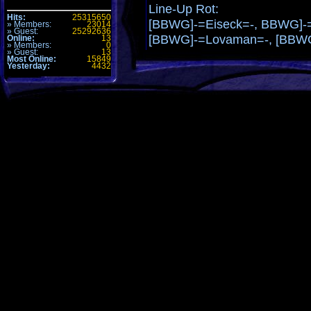
Line-Up Rot:
Hits:
25315650
[BBWG]-=Eiseck=-, BBWG]-=G
» Members:
23014
» Guest:
25292636
[BBWG]-=Lovaman=-, [BBW
Online:
13
» Members:
0
» Guest:
13
Most Online:
15849
Yesterday:
4432
Line-Up Blau:
[-bmb-Quasi-], [-bmb-tekbaron
bmb-terminator-]
Map 1:
CTF-RampLE
2 - 0 für BMB die Caps macht
Map 2:
CTF-NovemberCE105
1 - 2 für [BBWG]
Caps [BBWG]-=Xong=-, [BBWG
Map 3:
CTF-IncineratorLE102